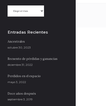
Archivo
del
Blog
|
Selecciona
un
mes
Entradas Recientes
Ancestrales
octubre 30, 2023
Search
Recuento de pérdidas y ganancias
diciembre 31, 2022
Perdidos en el espacio
mayo 3, 2022
Doce años después
septiembre 3, 2019