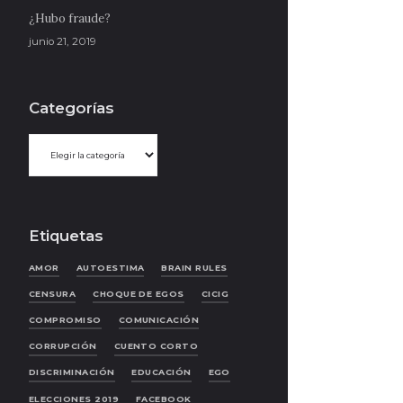
¿Hubo fraude?
junio 21, 2019
Categorías
Categorías
Etiquetas
AMOR
AUTOESTIMA
BRAIN RULES
CENSURA
CHOQUE DE EGOS
CICIG
COMPROMISO
COMUNICACIÓN
CORRUPCIÓN
CUENTO CORTO
DISCRIMINACIÓN
EDUCACIÓN
EGO
ELECCIONES 2019
FACEBOOK