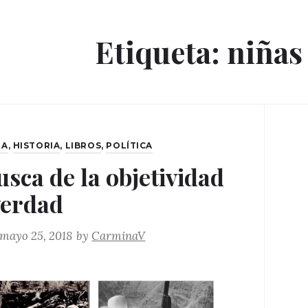
Etiqueta:
niñas
ES
LA
,
HISTORIA
,
LIBROS
,
POLÍTICA
usca de la objetividad
 verdad
mayo 25, 2018
by
CarminaV