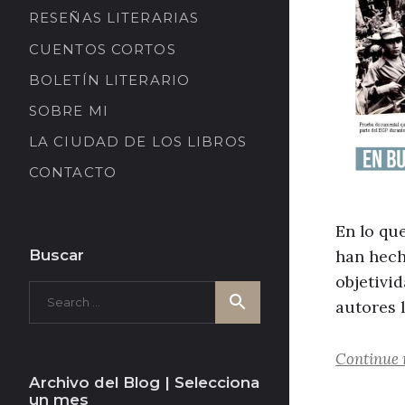
RESEÑAS LITERARIAS
CUENTOS CORTOS
BOLETÍN LITERARIO
SOBRE MI
LA CIUDAD DE LOS LIBROS
CONTACTO
En lo qu
han hech
Buscar
objetivi
Search
Search
autores 
for:
Continue 
Archivo del Blog | Selecciona
un mes