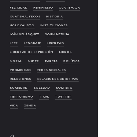
FELICIDAD
FEMINISMO
GUATEMALA
GUATEMALTECOS
HISTORIA
HOLOCAUSTO
INSTITUCIONES
IVÁN VELÁSQUEZ
JOHN MEDINA
LEER
LENGUAJE
LIBERTAD
LIBERTAD DE EXPRESIÓN
LIBROS
MORAL
MUJER
PAREJA
POLÍTICA
PROMISCUO
REDES SOCIALES
RELACIONES
RELACIONES ADICTIVAS
SOCIEDAD
SOLEDAD
SOLTERO
TERRORISMO
TIKAL
TWITTER
VIDA
ZENDA