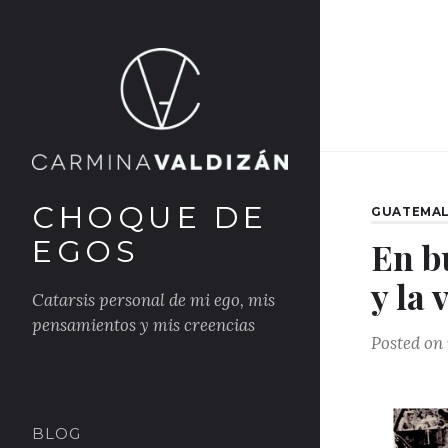
Skip
to
content
CHOQUE DE
CATEGORI
GUATEMA
EGOS
En b
y la
Catarsis personal de mi ego, mis
pensamientos y mis creencias
Posted on
BLOG