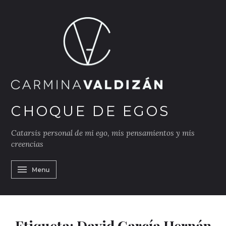
Skip
to
content
h
CHOQUE DE EGOS
Catarsis personal de mi ego, mis pensamientos y mis
creencias
Menu
Etiqueta:
David García Hernán