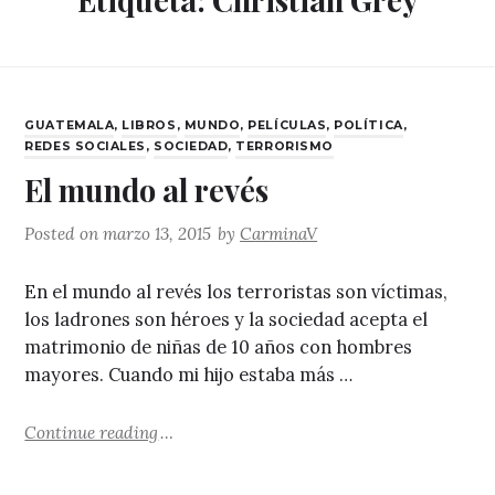
CATEGORIES
GUATEMALA
,
LIBROS
,
MUNDO
,
PELÍCULAS
,
POLÍTICA
,
REDES SOCIALES
,
SOCIEDAD
,
TERRORISMO
El mundo al revés
Posted on
marzo 13, 2015
by
CarminaV
En el mundo al revés los terroristas son víctimas,
los ladrones son héroes y la sociedad acepta el
matrimonio de niñas de 10 años con hombres
mayores. Cuando mi hijo estaba más …
"El mundo al revés"
Continue reading